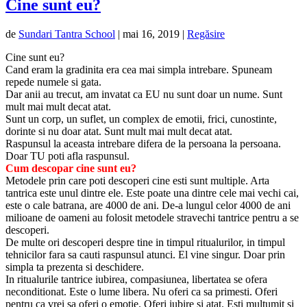
Cine sunt eu?
de
Sundari Tantra School
|
mai 16, 2019
|
Regăsire
Cine sunt eu?
Cand eram la gradinita era cea mai simpla intrebare. Spuneam
repede numele si gata.
Dar anii au trecut, am invatat ca EU nu sunt doar un nume. Sunt
mult mai mult decat atat.
Sunt un corp, un suflet, un complex de emotii, frici, cunostinte,
dorinte si nu doar atat. Sunt mult mai mult decat atat.
Raspunsul la aceasta intrebare difera de la persoana la persoana.
Doar TU poti afla raspunsul.
Cum descopar cine sunt eu?
Metodele prin care poti descoperi cine esti sunt multiple. Arta
tantrica este unul dintre ele. Este poate una dintre cele mai vechi cai,
este o cale batrana, are 4000 de ani. De-a lungul celor 4000 de ani
milioane de oameni au folosit metodele stravechi tantrice pentru a se
descoperi.
De multe ori descoperi despre tine in timpul ritualurilor, in timpul
tehnicilor fara sa cauti raspunsul atunci. El vine singur. Doar prin
simpla ta prezenta si deschidere.
In ritualurile tantrice iubirea, compasiunea, libertatea se ofera
neconditionat. Este o lume libera. Nu oferi ca sa primesti. Oferi
pentru ca vrei sa oferi o emotie. Oferi iubire si atat. Esti multumit si