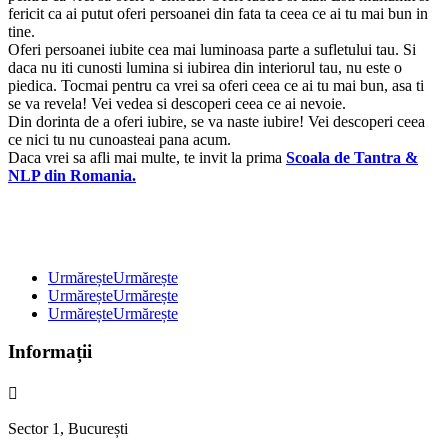
fericit ca ai putut oferi persoanei din fata ta ceea ce ai tu mai bun in
tine.
Oferi persoanei iubite cea mai luminoasa parte a sufletului tau. Si
daca nu iti cunosti lumina si iubirea din interiorul tau, nu este o
piedica. Tocmai pentru ca vrei sa oferi ceea ce ai tu mai bun, asa ti
se va revela! Vei vedea si descoperi ceea ce ai nevoie.
Din dorinta de a oferi iubire, se va naste iubire! Vei descoperi ceea
ce nici tu nu cunoasteai pana acum.
Daca vrei sa afli mai multe, te invit la prima
Scoala de Tantra &
NLP din Romania.
Urmărește
Urmărește
Urmărește
Urmărește
Urmărește
Urmărește
Informații

Sector 1, București