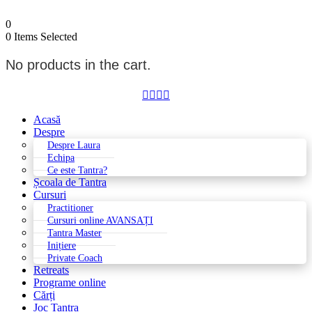
0
0
Items Selected
No products in the cart.




Acasă
Despre
Despre Laura
Echipa
Ce este Tantra?
Școala de Tantra
Cursuri
Practitioner
Cursuri online AVANSAȚI
Tantra Master
Inițiere
Private Coach
Retreats
Programe online
Cărți
Joc Tantra