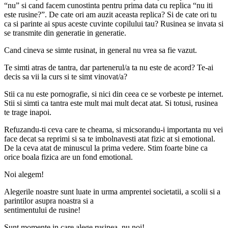
“nu” si cand facem cunostinta pentru prima data cu replica “nu iti
este rusine?”. De cate ori am auzit aceasta replica? Si de cate ori tu
ca si parinte ai spus aceste cuvinte copilului tau? Rusinea se invata si
se transmite din generatie in generatie.
Cand cineva se simte rusinat, in general nu vrea sa fie vazut.
Te simti atras de tantra, dar partenerul/a ta nu este de acord? Te-ai
decis sa vii la curs si te simt vinovat/a?
Stii ca nu este pornografie, si nici din ceea ce se vorbeste pe internet.
Stii si simti ca tantra este mult mai mult decat atat. Si totusi, rusinea
te trage inapoi.
Refuzandu-ti ceva care te cheama, si micsorandu-i importanta nu vei
face decat sa reprimi si sa te imbolnavesti atat fizic at si emotional.
De la ceva atat de minuscul la prima vedere. Stim foarte bine ca
orice boala fizica are un fond emotional.
Noi alegem!
Alegerile noastre sunt luate in urma amprentei societatii, a scolii si a
parintilor asupra noastra si a
sentimentului de rusine!
Sunt momente in care alege rusinea, nu noi!