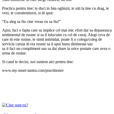
Practica pentru tine: te duci in fata oglinzii, te uiti la tine cu drag, te
vezi, te constientizezi, si iti spui:
“Eu aleg sa fiu cine vreau eu sa fiu!”
Apoi, faci o fapta care sa implice cel mai mic efort dar sa depaseasca
sentimentul de rusine si sa il inlocuim cu cel de curaj. Alegi ceva de
care iti este rusine, te simti intimidat, poate fi o colega/coleg de
serviciu caruia iti era rusine sa ii spui buna dimineata sau
sa ii faci un compliment sau sa dai share la orice postare care avea o
urma de rusine.
Si cand te decizi, noi suntem aici pentru tine:
www.my-inner-tantra.com/practitioner